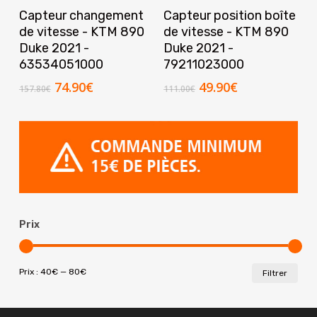
Ajouter Au Panier
Ajouter Au Panier
Capteur changement
Capteur position boîte
de vitesse - KTM 890
de vitesse - KTM 890
Duke 2021 -
Duke 2021 -
63534051000
79211023000
Le
Le
Le
Le
74.90
€
49.90
€
157.80
€
111.00
€
prix
prix
prix
prix
initial
actuel
initial
actuel
était :
est :
était :
est :
157.80€.
74.90€.
111.00€.
49.90€.
Prix
Prix
Prix
Prix :
40€
—
80€
Filtrer
min
max