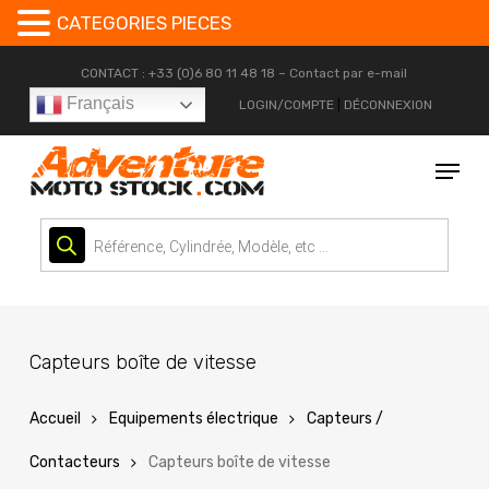
CATEGORIES PIECES
Skip
CONTACT : +33 (0)6 80 11 48 18 –
Contact par e-mail
to
Français
LOGIN/COMPTE
|
DÉCONNEXION
main
content
Menu
Recherche
de
produits
Capteurs boîte de vitesse
Accueil
Equipements électrique
Capteurs /
Contacteurs
Capteurs boîte de vitesse