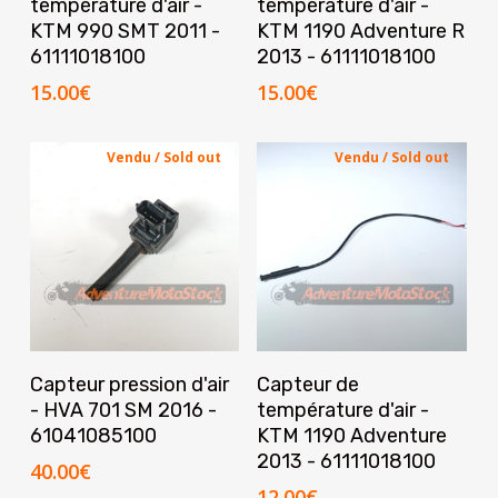
température d'air -
température d'air -
KTM 990 SMT 2011 -
KTM 1190 Adventure R
61111018100
2013 - 61111018100
15.00
€
15.00
€
Vendu / Sold out
Vendu / Sold out
Lire La Suite
Lire La Suite
Capteur pression d'air
Capteur de
- HVA 701 SM 2016 -
température d'air -
61041085100
KTM 1190 Adventure
2013 - 61111018100
40.00
€
12.00
€