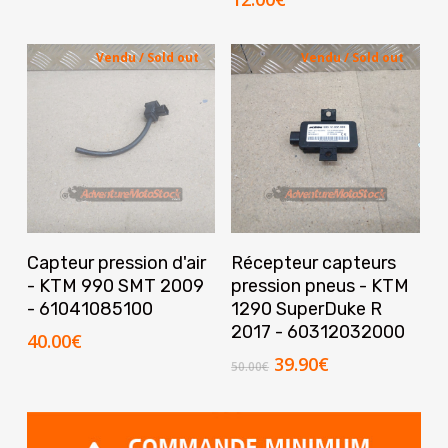
Vendu / Sold out
Vendu / Sold out
Lire La Suite
Lire La Suite
Capteur pression d'air
Récepteur capteurs
- KTM 990 SMT 2009
pression pneus - KTM
- 61041085100
1290 SuperDuke R
2017 - 60312032000
40.00
€
Le
Le
39.90
€
50.00
€
prix
prix
initial
actuel
était :
est :