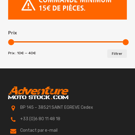
50.00€.
39.90€.
Prix
Prix
Prix
Prix :
10€
—
40€
Filtrer
min
max
BP 145 – 38521 SAINT EGREVE Cedex
+33 (0)6 80 11 48 18
Contact par e-mail