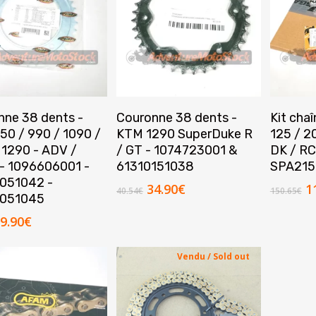
Ajouter Au Panier
Ajouter Au Panier
A
nne 38 dents -
Couronne 38 dents -
Kit cha
50 / 990 / 1090 /
KTM 1290 SuperDuke R
125 / 2
 1290 - ADV /
/ GT - 1074723001 &
DK / RC
- 1096606001 -
61310151038
SPA215
051042 -
Le
Le
L
34.90
€
1
40.54
€
150.65
€
051045
prix
prix
p
initial
actuel
in
e
Le
9.90
€
était :
est :
ét
rix
prix
40.54€.
34.90€.
1
nitial
actuel
Vendu / Sold out
tait :
est :
4.19€.
29.90€.