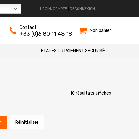
LOGIN/COMPTE
|
DÉCONNEXION
Contact:
Mon panier
+33 (0)6 80 11 48 18
ETAPES DU PAIEMENT SÉCURISÉ
Trié
10 résultats affichés
du
plus
récent
Réinitialiser
au
plus