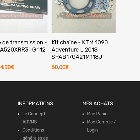
Ajouter Au Panier
Lire La Suite
 de transmission -
Kit chaîne - KTM 1090
A520XRR3 -G 112
Adventure L 2018 -
SPAB17G421M118J
e
Le
4.90
€
60.00
€
rix
prix
nitial
actuel
tait :
est :
5.00€.
44.90€.
INFORMATIONS
MES ACHATS
Le Concept
Mon Panier
ADVMS
Mon Compte /
Conditions
Login
générales de