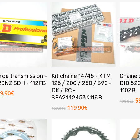
Ajouter Au Panier
Ajouter Au Panier
A
 de transmission -
Kit chaîne 14/45 - KTM
Chaîne 
20NZ SDH - 112FB
125 / 200 / 250 / 390 -
DID 52
DK / RC -
110ZB
e
Le
9.90
€
SPA2142453K118B
rix
prix
L
5
108.82
€
nitial
actuel
p
Le
Le
119.90
€
153.00
€
tait :
est :
in
prix
prix
2.90€.
29.90€.
ét
initial
actuel
1
était :
est :
153.00€.
119.90€.