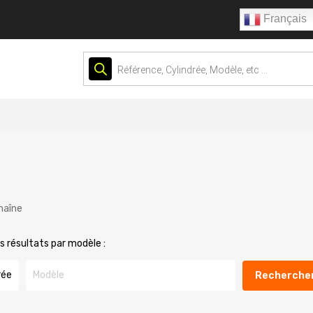
Français
Recherche
de
produits
haîne
les résultats par modèle :