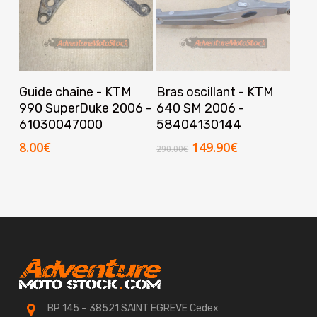
Ajouter Au Panier
Ajouter Au Panier
Guide chaîne - KTM
Bras oscillant - KTM
990 SuperDuke 2006 -
640 SM 2006 -
61030047000
58404130144
Le
Le
8.00
€
149.90
€
290.00
€
prix
prix
initial
actuel
était :
est :
290.00€.
149.90€.
BP 145 – 38521 SAINT EGREVE Cedex