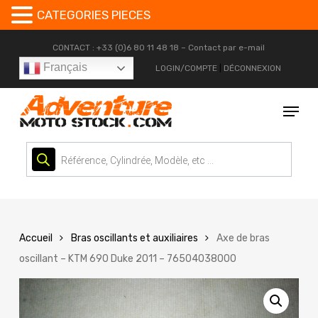
CATEGORIES PIECES
Skip
CONTACT : +33 (0)6 80 11 48 18 –
Contact par e-mail
to
Français
LOGIN/COMPTE
|
DÉCONNEXION
main
content
Menu
Recherche
de
produits
Accueil
Bras oscillants et auxiliaires
Axe de bras
oscillant – KTM 690 Duke 2011 – 76504038000