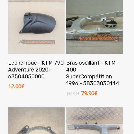
Ajouter Au Panier
Ajouter Au Panier
Lèche-roue - KTM 790
Bras oscillant - KTM
Adventure 2020 -
400
63504050000
SuperCompétition
1996 - 58303030144
12.00
€
Le
Le
79.90
€
190.00
€
prix
prix
initial
actuel
était :
est :
190.00€.
79.90€.