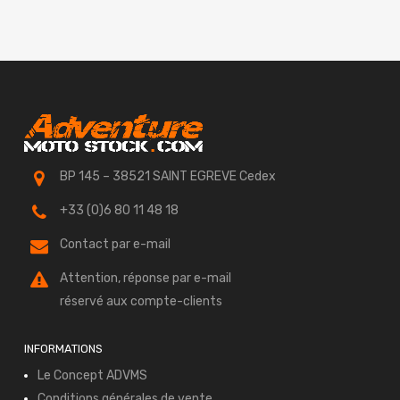
initial
actuel
initial
actuel
était :
est :
était :
est :
160.00€.
129.90€.
110.00€.
89.90€.
BP 145 – 38521 SAINT EGREVE Cedex
+33 (0)6 80 11 48 18
Contact par e-mail
Attention, réponse par e-mail
réservé aux compte-clients
INFORMATIONS
Le Concept ADVMS
Conditions générales de vente