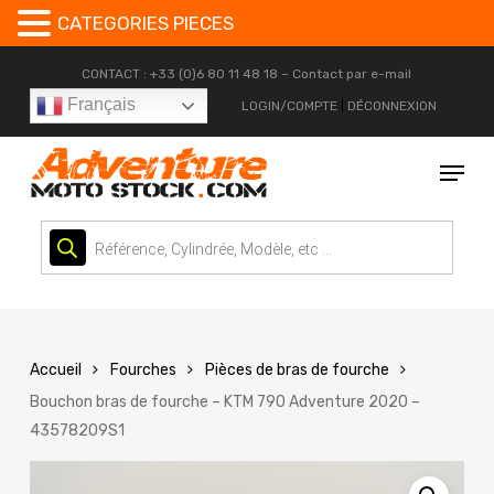
CATEGORIES PIECES
Skip
CONTACT : +33 (0)6 80 11 48 18 –
Contact par e-mail
to
Français
LOGIN/COMPTE
|
DÉCONNEXION
main
content
Menu
Recherche
de
produits
Accueil
Fourches
Pièces de bras de fourche
Bouchon bras de fourche – KTM 790 Adventure 2020 –
43578209S1