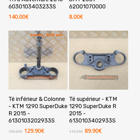
6030103403233S
62001070000
140.00
€
8.00
€
Vendu / Sold out
Lire La Suite
Ajouter Au Panier
Té inférieur & Colonne
Té supérieur - KTM
- KTM 1290 SuperDuke
1290 SuperDuke R
R 2015 -
2015 -
6130103202933S
6130103402933S
Le
Le
Le
Le
129.90
€
89.90
€
160.00
€
110.00
€
prix
prix
prix
prix