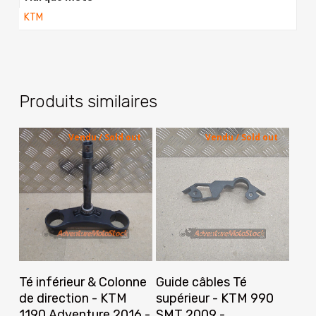
KTM
Produits similaires
Vendu / Sold out
Vendu / Sold out
Lire La Suite
Lire La Suite
Té inférieur & Colonne
Guide câbles Té
de direction - KTM
supérieur - KTM 990
1190 Adventure 2016 -
SMT 2009 -