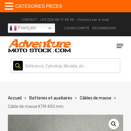
CATEGORIES PIECES
Skip
CONTACT : +33 (0)6 80 11 48 18 –
Contact par e-mail
to
Français
LOGIN/COMPTE
|
DÉCONNEXION
main
content
Menu
Recherche
de
produits
Accueil
Batteries et auxiliaires
Câbles de masse
Câble de masse KTM 450 mm