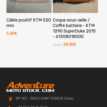
Ajouter Au Panier
Ajouter Au Panier
Câble positif KTM 520
Coque sous-selle /
mm
Coffre batterie - KTM
1290 SuperDuke 2015
5.00
€
- 61308018000
Le
Le
39.90
€
50.00
€
prix
prix
initial
actuel
était :
est :
50.00€.
39.90€.
BP 145 – 38521 SAINT EGREVE Cedex