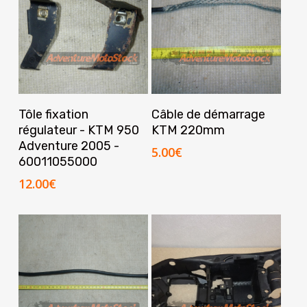
Ajouter Au Panier
Ajouter Au Panier
Tôle fixation
Câble de démarrage
régulateur - KTM 950
KTM 220mm
Adventure 2005 -
5.00
€
60011055000
12.00
€