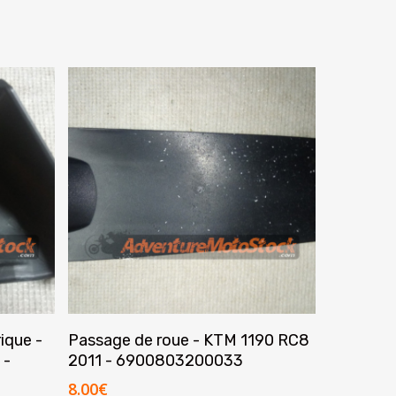
Ajouter Au Panier
ique -
Passage de roue - KTM 1190 RC8
 -
2011 - 6900803200033
8.00
€