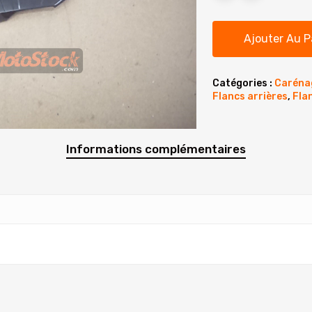
Ajouter Au P
Catégories :
Caréna
Flancs arrières
,
Fla
Informations complémentaires