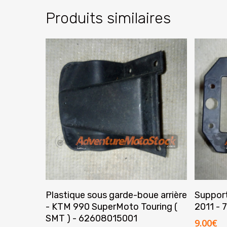
Produits similaires
Ajouter Au Panier
Plastique sous garde-boue arrière
Support
- KTM 990 SuperMoto Touring (
2011 -
SMT ) - 62608015001
9.00
€