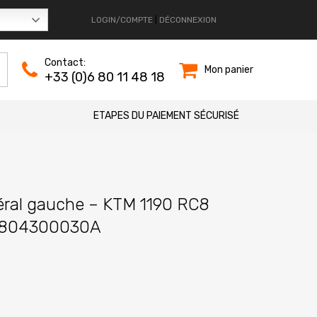
LOGIN/COMPTE
|
DÉCONNEXION
Contact:
Mon panier
+33 (0)6 80 11 48 18
ETAPES DU PAIEMENT SÉCURISÉ
éral gauche – KTM 1190 RC8
0804300030A