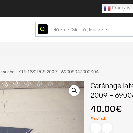
Français
Recherche
de
produits
al gauche – KTM 1190 RC8 2009 – 6900804300030A
Carénage lat
2009 – 690
40.00
€
En stock