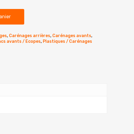
anier
ges
,
Carénages arrières
,
Carénages avants
,
ncs avants / Ecopes
,
Plastiques / Carénages