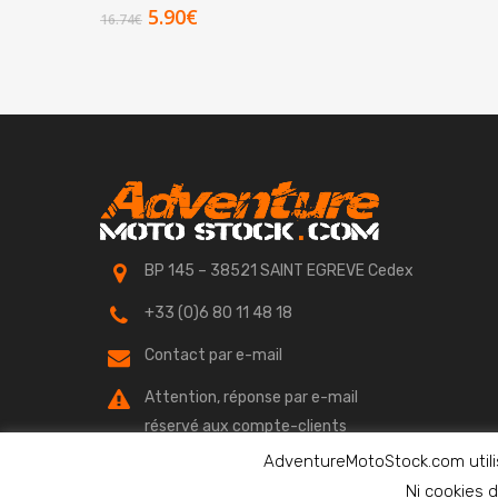
Le
Le
5.90
€
16.74
€
prix
prix
initial
actuel
était :
est :
16.74€.
5.90€.
BP 145 – 38521 SAINT EGREVE Cedex
+33 (0)6 80 11 48 18
Contact par e-mail
Attention, réponse par e-mail
réservé aux compte-clients
AdventureMotoStock.com utilis
Ni cookies d