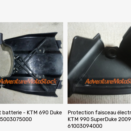
Ajouter Au Panier
Ajouter Au Panier
 batterie - KTM 690 Duke
Protection faisceau électr
 75003075000
KTM 990 SuperDuke 2009
61003094000