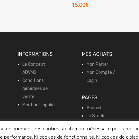
15.00
€
INFORMATIONS
MES ACHATS
Le Concept
Mon Panier
ADVMS
Mon Compte /
Conditions
Login
générales de
vente
PAGES
Mentions légales
Accueil
Le Stock
Vente en direct
e uniquement des cookies strictement nécessaire pour améliorer
e performance. Ni cookies de fonctionnalité. Ni cookies de cibla