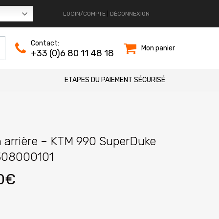
LOGIN/COMPTE
|
DÉCONNEXION
Contact:
Mon panier
+33 (0)6 80 11 48 18
ETAPES DU PAIEMENT SÉCURISÉ
in arrière – KTM 990 SuperDuke
308000101
Le
0
€
prix
l
actuel