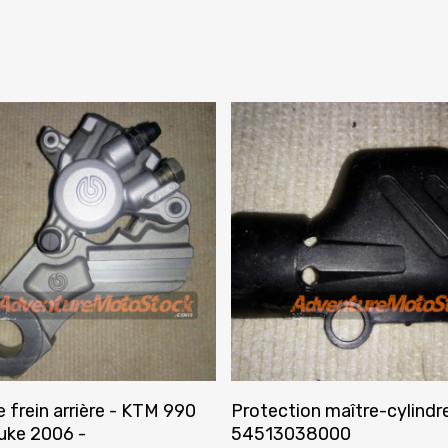
Ajouter Au Panier
Ajouter Au Panier
e frein arrière - KTM 990
Protection maître-cylindre
uke 2006 -
54513038000