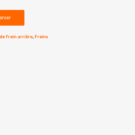
 :
est :
00€.
59.90€.
anier
 de frein arrière
,
Freins