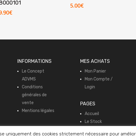
8000101
5.00
€
e
Le
9.90
€
rix
prix
itial
actuel
tait :
est :
10.00€.
59.90€.
INFORMATIONS
MES ACHATS
Le Concept
Mon Panier
ADVMS
Mon Compte /
Conditions
Login
générales de
vente
PAGES
Mentions légales
Accueil
Le Stock
Vente en direct
e uniquement des cookies strictement nécessaire pour améliorer