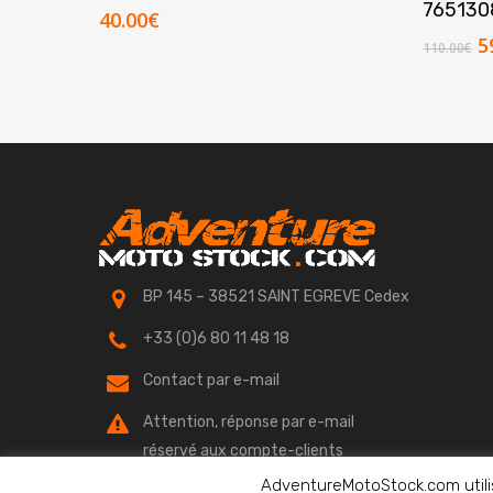
765130
40.00
€
L
5
110.00
€
p
in
é
1
BP 145 – 38521 SAINT EGREVE Cedex
+33 (0)6 80 11 48 18
Contact par e-mail
Attention, réponse par e-mail
réservé aux compte-clients
AdventureMotoStock.com utilis