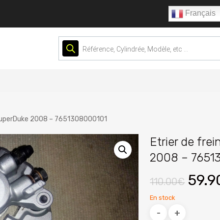
Français
Recherche
de
produits
0 SuperDuke 2008 – 7651308000101
Etrier de fre
2008 – 7651
Le
59.9
110.00
€
prix
En stock
initia