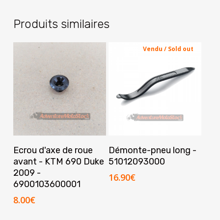
Produits similaires
Vendu / Sold out
Ajouter Au Panier
Lire La Suite
Ecrou d'axe de roue
Démonte-pneu long -
avant - KTM 690 Duke
51012093000
2009 -
16.90
€
6900103600001
8.00
€