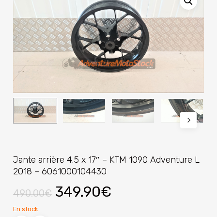
Jante arrière 4.5 x 17″ – KTM 1090 Adventure L
2018 – 6061000104430
Le
Le
349.90
€
490.00
€
prix
prix
En stock