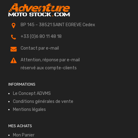
sur
la
page
BP 145 – 38521 SAINT EGREVE Cedex
du
+33 (0)6 80 11 48 18
produit
Contact par e-mail
Attention, réponse par e-mail
réservé aux compte-clients
INFORMATIONS
Le Concept ADVMS
Conditions générales de vente
Mentions légales
MES ACHATS
Mon Panier