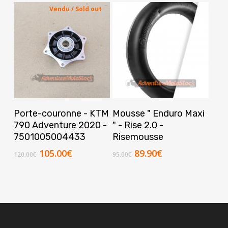
Vendu / Sold out
Ce
Lire La Suite
Choix Des Options
Porte-couronne - KTM
Mousse " Enduro Maxi
produit
790 Adventure 2020 -
" - Rise 2.0 -
a
7501005004433
Risemousse
plusieurs
Le
Le
Le
Le
105.00
€
89.90
€
120.00
€
95.00
€
variations.
prix
prix
prix
prix
Les
initial
actuel
initial
actuel
options
était :
est :
était :
est :
120.00€.
105.00€.
95.00€.
89.90€.
peuvent
être
choisies