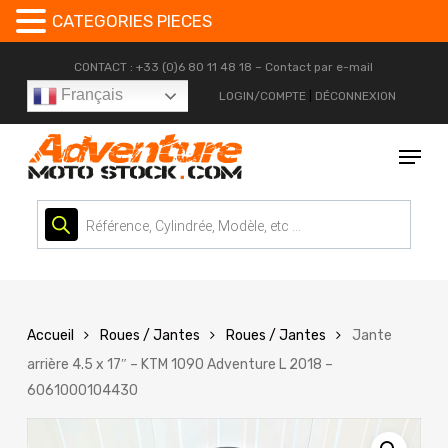
CATEGORIES PIECES
Skip
CONTACT : +33 (0)6 80 11 48 18 –
Contact par e-mail
to
Français
LOGIN/COMPTE
|
DÉCONNEXION
main
content
Menu
Recherche
de
produits
Accueil
Roues / Jantes
Roues / Jantes
Jante
arrière 4.5 x 17″ – KTM 1090 Adventure L 2018 –
6061000104430