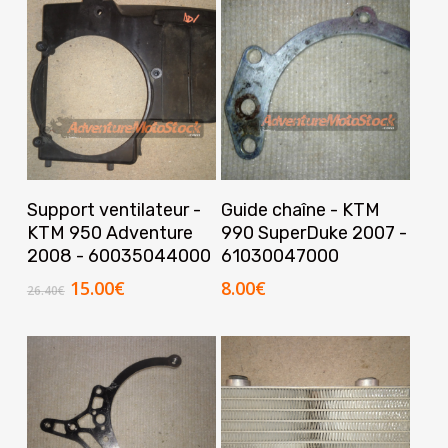
Ajouter Au Panier
Ajouter Au Panier
Support ventilateur -
Guide chaîne - KTM
KTM 950 Adventure
990 SuperDuke 2007 -
2008 - 60035044000
61030047000
Le
Le
15.00
€
8.00
€
26.40
€
prix
prix
initial
actuel
était :
est :
26.40€.
15.00€.