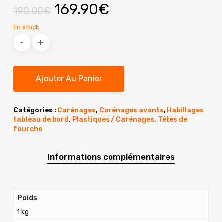
Le
Le
169.90
€
190.00
€
prix
prix
En stock
initial
actuel
était :
est :
190.00€.
169.90€.
Ajouter Au Panier
Catégories :
Carénages
,
Carénages avants
,
Habillages
tableau de bord
,
Plastiques / Carénages
,
Têtes de
fourche
Informations complémentaires
Poids
1 kg