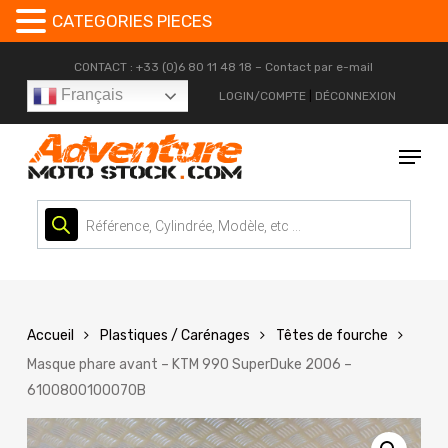
CATEGORIES PIECES
Skip
CONTACT : +33 (0)6 80 11 48 18 –
Contact par e-mail
to
Français
LOGIN/COMPTE
|
DÉCONNEXION
main
content
Menu
Recherche
de
produits
Accueil
Plastiques / Carénages
Têtes de fourche
Masque phare avant – KTM 990 SuperDuke 2006 –
6100800100070B