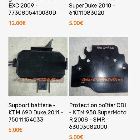
EXC 2009 -
SuperDuke 2010 -
7730805410030D
61011083020
12.00
€
5.00
€
Ajouter Au Panier
Ajouter Au Panier
Support batterie -
Protection boîtier CDI
KTM 690 Duke 2011 -
- KTM 950 SuperMoto
75011154033
R 2008 - SMR -
63003082000
5.00
€
5.00
€