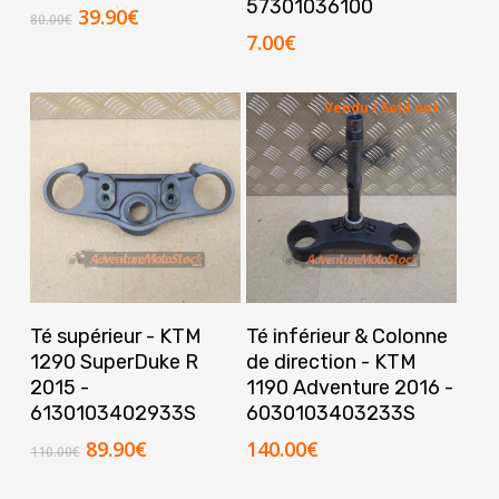
57301036100
Le
Le
39.90
€
80.00
€
prix
prix
7.00
€
initial
actuel
était :
est :
Vendu / Sold out
80.00€.
39.90€.
Ajouter Au Panier
Lire La Suite
Té supérieur - KTM
Té inférieur & Colonne
1290 SuperDuke R
de direction - KTM
2015 -
1190 Adventure 2016 -
6130103402933S
6030103403233S
Le
Le
89.90
€
140.00
€
110.00
€
prix
prix
initial
actuel