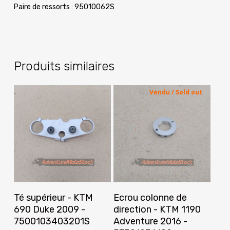
Paire de ressorts : 95010062S
Produits similaires
Vendu / Sold out
Ajouter Au Panier
Lire La Suite
Té supérieur - KTM
Ecrou colonne de
690 Duke 2009 -
direction - KTM 1190
7500103403201S
Adventure 2016 -