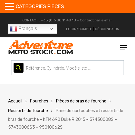
CATEGORIES PIECES
Skip
CONTACT : +33 (0)6 80 11 48 18 –
Contact par e-mail
to
Français
LOGIN/COMPTE
|
DÉCONNEXION
main
content
Menu
Recherche
de
produits
Accueil
Fourches
Pièces de bras de fourche
Ressorts de fourche
Paire de cartouches et ressorts de
bras de fourche – KTM 690 Duke R 2015 – 57430008S –
57430006S3 – 95010062S