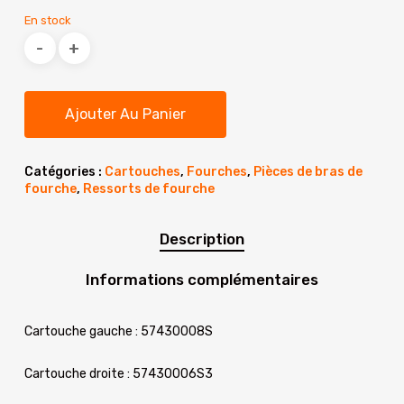
prix
prix
En stock
initial
actuel
était :
est :
350.00€.
329.90€.
Ajouter Au Panier
Catégories :
Cartouches
,
Fourches
,
Pièces de bras de
fourche
,
Ressorts de fourche
Description
Informations complémentaires
Cartouche gauche : 57430008S
Cartouche droite : 57430006S3