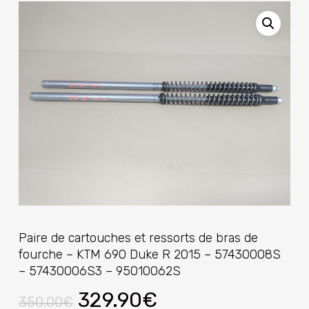
Paire de cartouches et ressorts de bras de
fourche – KTM 690 Duke R 2015 – 57430008S
– 57430006S3 – 95010062S
Le
Le
329.90
€
350.00
€