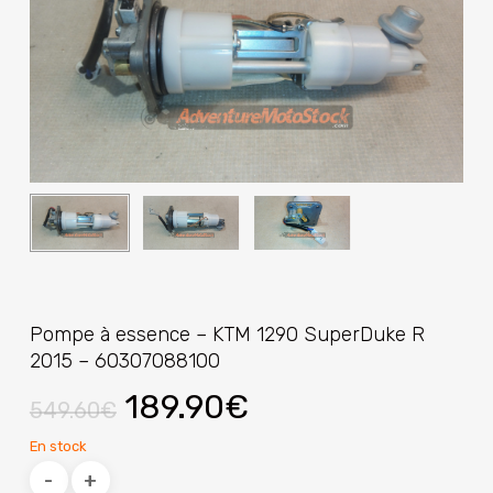
Pompe à essence – KTM 1290 SuperDuke R
2015 – 60307088100
Le
Le
189.90
€
549.60
€
prix
prix
En stock
initial
actuel