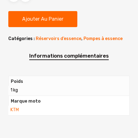
était :
est :
549.60€.
189.90€.
Ajouter Au Panier
Catégories :
Réservoirs d’essence
,
Pompes à essence
Informations complémentaires
Poids
1 kg
Marque moto
KTM