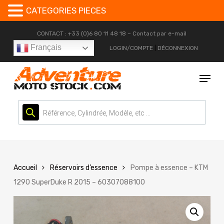
CATEGORIES PIECES
Skip
CONTACT : +33 (0)6 80 11 48 18 –
Contact par e-mail
to
Français
LOGIN/COMPTE
|
DÉCONNEXION
main
content
Menu
Recherche
de
produits
Accueil
Réservoirs d’essence
Pompe à essence – KTM
1290 SuperDuke R 2015 – 60307088100