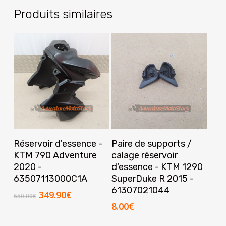
Produits similaires
Ajouter Au Panier
Ajouter Au Panier
Réservoir d'essence -
Paire de supports /
KTM 790 Adventure
calage réservoir
2020 -
d'essence - KTM 1290
63507113000C1A
SuperDuke R 2015 -
61307021044
Le
Le
349.90
€
650.00
€
prix
prix
8.00
€
initial
actuel