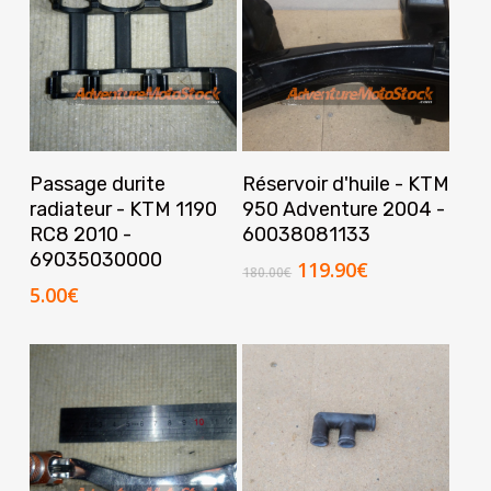
Ajouter Au Panier
Ajouter Au Panier
Passage durite
Réservoir d'huile - KTM
radiateur - KTM 1190
950 Adventure 2004 -
RC8 2010 -
60038081133
69035030000
Le
Le
119.90
€
180.00
€
prix
prix
5.00
€
initial
actuel
était :
est :
180.00€.
119.90€.