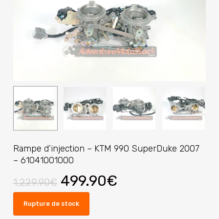
Rampe d’injection – KTM 990 SuperDuke 2007
– 61041001000
Le
Le
499.90
€
1,229.90
€
prix
prix
Rupture de stock
initial
actuel