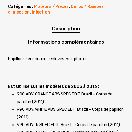
était :
est :
Catégories :
Moteurs / Pièces
,
Corps / Rampes
1,229.90€.
499.90€.
d'injection
,
Injection
Description
Informations complémentaires
Papillons secondaires enlevés, voir photos .
Est utilisé sur les modèles de 2005 à 2013 :
990 ADV. ORANGE ABS SPEC.EDIT Brazil – Corps de
papillon (2011)
990 ADV. WHITE ABS SPEC.EDIT Brazil – Corps de papillon
(2011)
990 ADV.-R SPEC.EDIT. Brazil – Corps de papillon (2011)