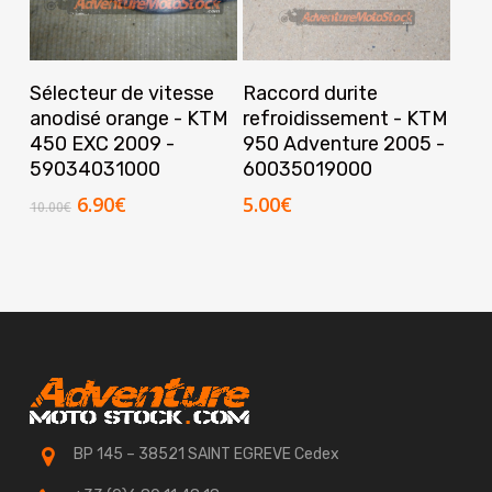
Ajouter Au Panier
Ajouter Au Panier
Sélecteur de vitesse
Raccord durite
anodisé orange - KTM
refroidissement - KTM
450 EXC 2009 -
950 Adventure 2005 -
59034031000
60035019000
Le
Le
6.90
€
5.00
€
10.00
€
prix
prix
initial
actuel
était :
est :
10.00€.
6.90€.
BP 145 – 38521 SAINT EGREVE Cedex