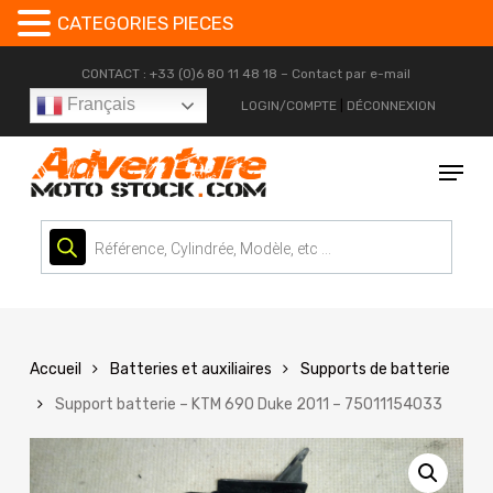
CATEGORIES PIECES
Skip
CONTACT : +33 (0)6 80 11 48 18 –
Contact par e-mail
to
Français
LOGIN/COMPTE
|
DÉCONNEXION
main
content
Menu
Recherche
de
produits
Accueil
Batteries et auxiliaires
Supports de batterie
Support batterie – KTM 690 Duke 2011 – 75011154033