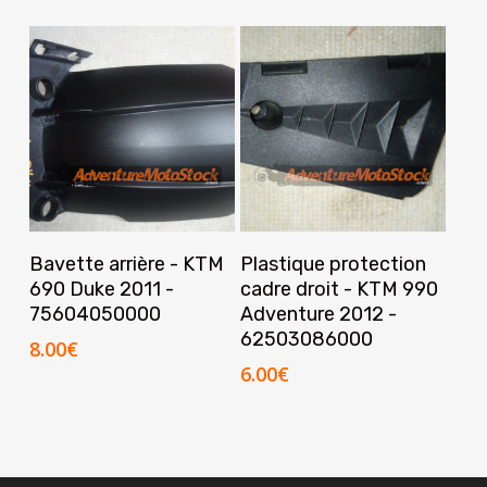
Ajouter Au Panier
Ajouter Au Panier
Bavette arrière - KTM
Plastique protection
690 Duke 2011 -
cadre droit - KTM 990
75604050000
Adventure 2012 -
62503086000
8.00
€
6.00
€