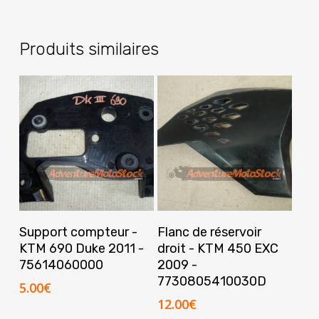
Produits similaires
Ajouter Au Panier
Ajouter Au Panier
Support compteur -
Flanc de réservoir
KTM 690 Duke 2011 -
droit - KTM 450 EXC
75614060000
2009 -
7730805410030D
5.00
€
12.00
€