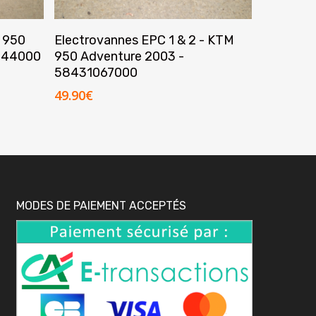
Ajouter Au Panier
M 950
Electrovannes EPC 1 & 2 - KTM
044000
950 Adventure 2003 -
58431067000
49.90
€
MODES DE PAIEMENT ACCEPTÉS