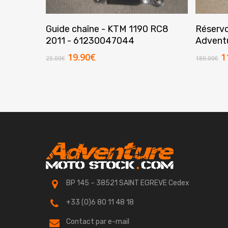
Ajouter Au Panier
Guide chaîne - KTM 1190 RC8
Réservo
2011 - 61230047044
Advent
Le
Le
L
19.90
€
1
25.00
€
180.00
€
prix
prix
p
initial
actuel
in
était :
est :
é
25.00€.
19.90€.
1
BP 145 – 38521 SAINT EGREVE Cedex
+33 (0)6 80 11 48 18
Contact par e-mail