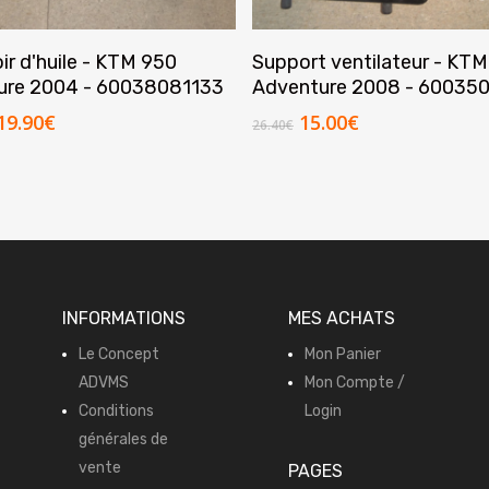
Ajouter Au Panier
Ajouter Au Panier
ir d'huile - KTM 950
Support ventilateur - KT
ure 2004 - 60038081133
Adventure 2008 - 60035
e
Le
Le
Le
19.90
€
15.00
€
26.40
€
rix
prix
prix
prix
itial
actuel
initial
actuel
tait :
est :
était :
est :
80.00€.
119.90€.
26.40€.
15.00€.
INFORMATIONS
MES ACHATS
Le Concept
Mon Panier
ADVMS
Mon Compte /
Conditions
Login
générales de
vente
PAGES