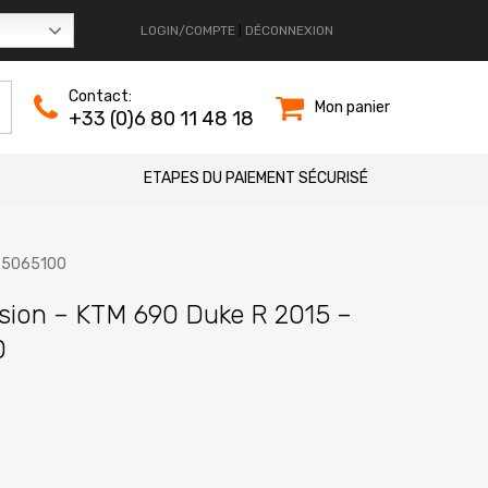
LOGIN/COMPTE
|
DÉCONNEXION
Contact:
Mon panier
+33 (0)6 80 11 48 18
ETAPES DU PAIEMENT SÉCURISÉ
035065100
sion – KTM 690 Duke R 2015 –
0