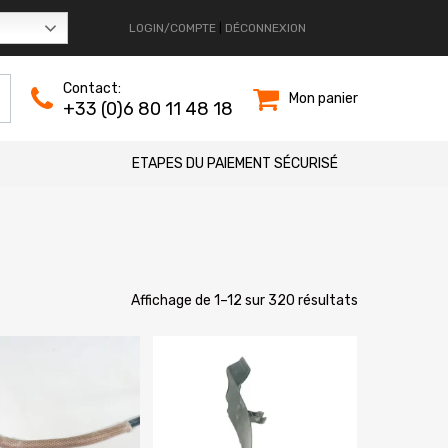
LOGIN/COMPTE
|
DÉCONNEXION
Contact:
Mon panier
+33 (0)6 80 11 48 18
ETAPES DU PAIEMENT SÉCURISÉ
Trié
Affichage de 1–12 sur 320 résultats
du
plus
récent
au
plus