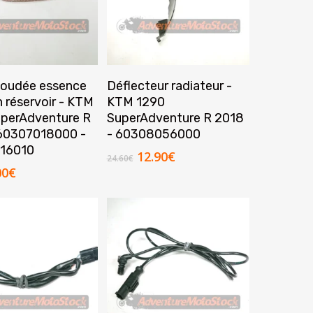
ancien
jouter Au Panier
Ajouter Au Panier
coudée essence
Déflecteur radiateur -
n réservoir - KTM
KTM 1290
perAdventure R
SuperAdventure R 2018
 60307018000 -
- 60308056000
16010
Le
Le
12.90
€
24.60
€
prix
prix
Le
00
€
initial
actuel
ix
prix
était :
est :
tial
actuel
24.60€.
12.90€.
it :
est :
.20€.
9.00€.