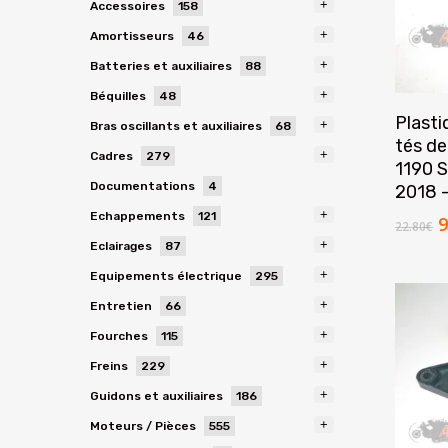
+
158
Accessoires
158
produits
+
46
Amortisseurs
46
produits
+
88
Batteries et auxiliaires
88
produits
+
48
Béquilles
48
produits
Plasti
+
68
Bras oscillants et auxiliaires
68
tés de
produits
+
279
Cadres
279
1190 
produits
4
Documentations
4
2018 
produits
+
121
Echappements
121
L
9
22.80
€
produits
p
+
87
Eclairages
87
i
produits
+
295
Equipements électrique
295
é
produits
+
66
2
Entretien
66
produits
+
115
Fourches
115
produits
+
229
Freins
229
produits
+
186
Guidons et auxiliaires
186
produits
+
555
Moteurs / Pièces
555
produits