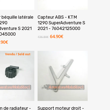
jouter Au Panier
Ajouter Au Panier
béquille latérale
Capteur ABS - KTM
1290
1290 SuperAdventure S
venture S 2021
2021 - 76042125000
1045000
Le
Le
64.90
€
136.80
€
prix
prix
Le
.90
€
initial
actuel
ix
prix
était :
est :
tial
actuel
Vendu / Sold out
136.80€.
64.90€.
it :
est :
.60€.
54.90€.
Lire La Suite
Ajouter Au Panier
 de radiateur -
Support moteur droit -