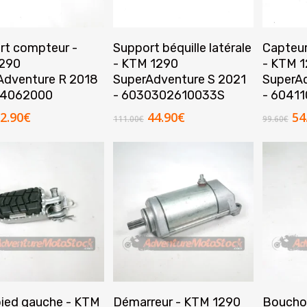
Ajouter Au Panier
Ajouter Au Panier
A
rt compteur -
Support béquille latérale
Capteur 
290
- KTM 1290
- KTM 
Adventure R 2018
SuperAdventure S 2021
SuperAd
14062000
- 6030302610033S
- 6041
e
Le
Le
Le
Le
2.90
€
44.90
€
54
111.00
€
99.60
€
rix
prix
prix
prix
pr
nitial
actuel
initial
actuel
ini
tait :
est :
était :
est :
éta
0.20€.
22.90€.
111.00€.
44.90€.
99
Ajouter Au Panier
Ajouter Au Panier
pied gauche - KTM
Démarreur - KTM 1290
Bouchon