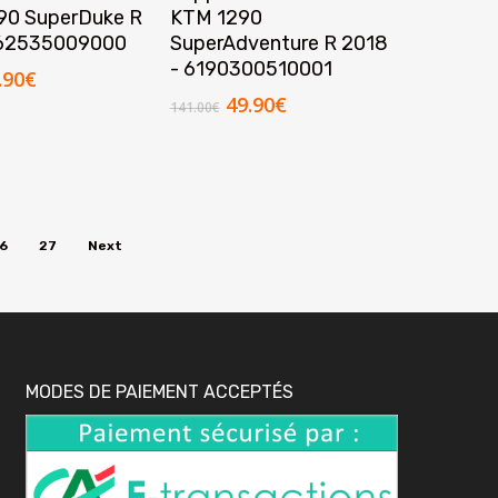
90 SuperDuke R
KTM 1290
 62535009000
SuperAdventure R 2018
- 6190300510001
Le
.90
€
ix
prix
Le
Le
49.90
€
141.00
€
tial
actuel
prix
prix
it :
est :
initial
actuel
.80€.
11.90€.
était :
est :
141.00€.
49.90€.
6
27
Next
MODES DE PAIEMENT ACCEPTÉS