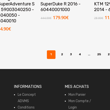
SuperAdventure S
SuperDuke R 2016 -
KTM 12
- 59003040250 -
60440001000
2014 -
040050 -
Le
Le
Le
179.90
€
11
444.00
€
28.80
€
3040010
prix
prix
pr
initial
actuel
ini
e
Le
4.90
€
était :
est :
éta
rix
prix
444.00€.
179.90€.
28
nitial
actuel
tait :
est :
1.20€.
24.90€.
1
2
3
4
…
25
2
INFORMATIONS
MES ACHATS
Le Concept
Mon Panier
ADVMS
Mon Compte /
Conditions
Login